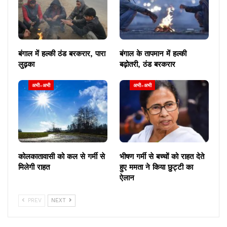
नया क्षेत्र बनने तक कुछ दिनों के लिए बारिश की संभावना कम हो
गई है, जो 16 और 17 नवंबर को होने की संभावना है।
बंगाल में हल्की ठंड बरकरार, पारा
बंगाल के तापमान में हल्की
लुढ़का
बढ़ोतरी, ठंड बरकरार
अभी-अभी
अभी-अभी
कोलकातावासी को कल से गर्मी से
भीषण गर्मी से बच्चों को राहत देते
मिलेगी राहत
हुए ममता ने किया छुट्टी का
ऐलान
PREV
NEXT