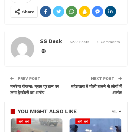
hours ago. Are you all safe ?
#ChennaiRains
Share
pic.twitter.com/QstdGPilNK
— Santhosh Narayanan
(@Music_Santhosh)
November 12,
SS Desk
5277 Posts
0 Comments
2022
उल्लेखनीय है कि, 29 अक्टूबर को तमिलनाडु में पूर्वोत्तर मानसून के
PREV POST
NEXT POST
आगमन के बाद से राज्य के लगभग सभी जिलों में भारी बारिश हुई है।
मनरेगा योजनाः ग्राम प्रधान पर
महेशतला में गोली चलने से लोगों में
भारी बारिश से कई जगहों पर पानी भर गया है और बाढ़ के कारण
लगा हेराफेरी का आरोप
आतंक
शुक्रवार और शनिवार को स्कूल-कॉलेज बंद कर दिए गए।
राज्य आपदा प्रबंधन को भी किसी भी घटना के लिए प्रत्येक जिले में
YOU MIGHT ALSO LIKE
All
तमिलनाडु के राजस्व विभाग द्वारा तैयार रखा गया है।
अभी-अभी
अभी-अभी
वर्तमान कम दबाव के क्षेत्र के राज्य से बाहर जाने से अंडमान में एक