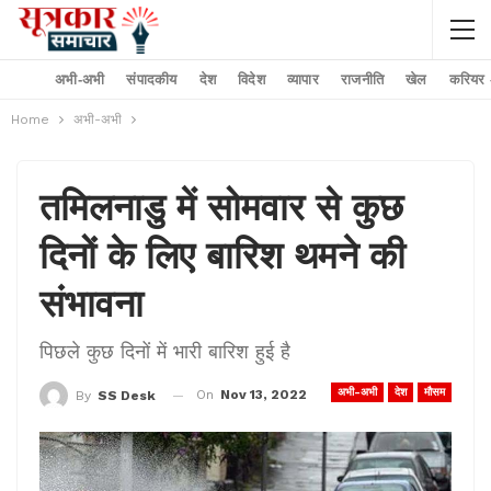
अभी-अभी
संपादकीय
देश
विदेश
व्यापार
राजनीति
खेल
करियर –
Home
अभी-अभी
तमिलनाडु में सोमवार से कुछ
दिनों के लिए बारिश थमने की
संभावना
पिछले कुछ दिनों में भारी बारिश हुई है
अभी-अभी
देश
मौसम
On
Nov 13, 2022
By
SS Desk