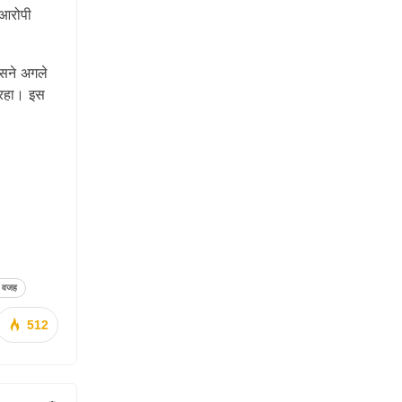
 आरोपी
सने अगले
 रहा। इस
ल वजह
512