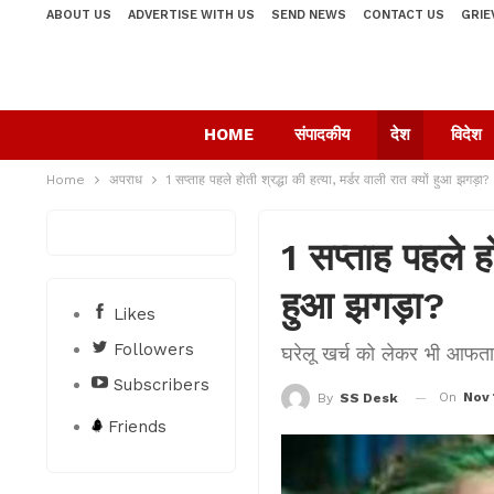
ABOUT US
ADVERTISE WITH US
SEND NEWS
CONTACT US
GRIE
HOME
संपादकीय
देश
विदेश
Home
अपराध
1 सप्ताह पहले होती श्रद्धा की हत्या, मर्डर वाली रात क्यों हुआ झगड़ा?
1 सप्ताह पहले हो
हुआ झगड़ा?
Likes
Followers
घरेलू खर्च को लेकर भी आफता
Subscribers
On
Nov 
By
SS Desk
Friends